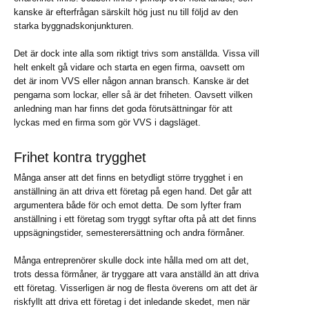
kanske är efterfrågan särskilt hög just nu till följd av den
starka byggnadskonjunkturen.
Det är dock inte alla som riktigt trivs som anställda. Vissa vill
helt enkelt gå vidare och starta en egen firma, oavsett om
det är inom VVS eller någon annan bransch. Kanske är det
pengarna som lockar, eller så är det friheten. Oavsett vilken
anledning man har finns det goda förutsättningar för att
lyckas med en firma som gör VVS i dagsläget.
Frihet kontra trygghet
Många anser att det finns en betydligt större trygghet i en
anställning än att driva ett företag på egen hand. Det går att
argumentera både för och emot detta. De som lyfter fram
anställning i ett företag som tryggt syftar ofta på att det finns
uppsägningstider, semesterersättning och andra förmåner.
Många entreprenörer skulle dock inte hålla med om att det,
trots dessa förmåner, är tryggare att vara anställd än att driva
ett företag. Visserligen är nog de flesta överens om att det är
riskfyllt att driva ett företag i det inledande skedet, men när