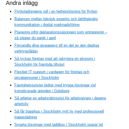
Andra inlägg
Flyttstädningens roll i en helhetslösning för flytten
Balansen mellan teknisk expertis och lättillgänglig
kommunikation i digital marknadsföring
Planering inför deklarationssäsongen som entreprenör –
så slipper du panik i april
Förvandla dina giveaways till en del av den dagliga
verktygslådan
Så lyckas företag med att rekrytera en ekonom i
Stockholm för framtida tillväxt
Flexibel IT support i vardagen för företag och
privatpersoner i Stockholm
Fastighetsjurister bidrar med trygga lösningar vid
komplicerade ärenden i Göteborg
Så arbetar en arbetsrättsjurist för arbetsgivare i dagens
arbetsliv
Så får trapphus i Stockholm nytt liv med professionell
trappstädning
Smarta lösningar med laddbox i Stockholm sparar tid