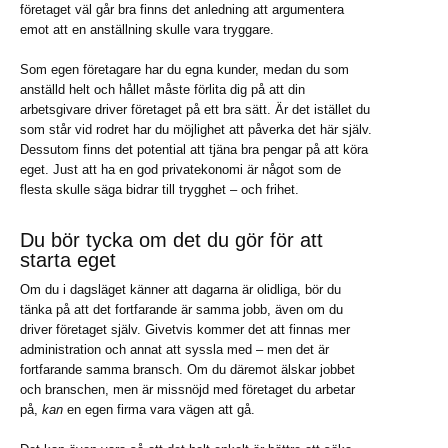
företaget väl går bra finns det anledning att argumentera
emot att en anställning skulle vara tryggare.
Som egen företagare har du egna kunder, medan du som
anställd helt och hållet måste förlita dig på att din
arbetsgivare driver företaget på ett bra sätt. Är det istället du
som står vid rodret har du möjlighet att påverka det här själv.
Dessutom finns det potential att tjäna bra pengar på att köra
eget. Just att ha en god privatekonomi är något som de
flesta skulle säga bidrar till trygghet – och frihet.
Du bör tycka om det du gör för att
starta eget
Om du i dagsläget känner att dagarna är olidliga, bör du
tänka på att det fortfarande är samma jobb, även om du
driver företaget själv. Givetvis kommer det att finnas mer
administration och annat att syssla med – men det är
fortfarande samma bransch. Om du däremot älskar jobbet
och branschen, men är missnöjd med företaget du arbetar
på,
kan
en egen firma vara vägen att gå.