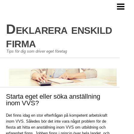
HEM
AVDRAG ENSKILD FIRMA
Deklarera enskild
PERSONLIG EKONOMI
firma
GÖRA EN BUDGET
Tips för dig som driver eget företag
BLOGG
Starta eget eller söka anställning
inom VVS?
Det finns idag en stor efterfrågan på kompetent arbetskraft
inom VVS. Således bör det inte vara något problem för de
flesta att hitta en anställning inom VVS om utbildning och
erfarenhet finns. Jobben finns i princip över hela landet, och