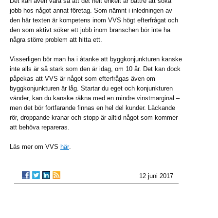
Det kan även vara så att det helt enkelt är bättre att söka
jobb hos något annat företag. Som nämnt i inledningen av
den här texten är kompetens inom VVS högt efterfrågat och
den som aktivt söker ett jobb inom branschen bör inte ha
några större problem att hitta ett.
Visserligen bör man ha i åtanke att byggkonjunkturen kanske
inte alls är så stark som den är idag, om 10 år. Det kan dock
påpekas att VVS är något som efterfrågas även om
byggkonjunkturen är låg. Startar du eget och konjunkturen
vänder, kan du kanske räkna med en mindre vinstmarginal –
men det bör fortfarande finnas en hel del kunder. Läckande
rör, droppande kranar och stopp är alltid något som kommer
att behöva repareras.
Läs mer om VVS
här
.
12 juni 2017