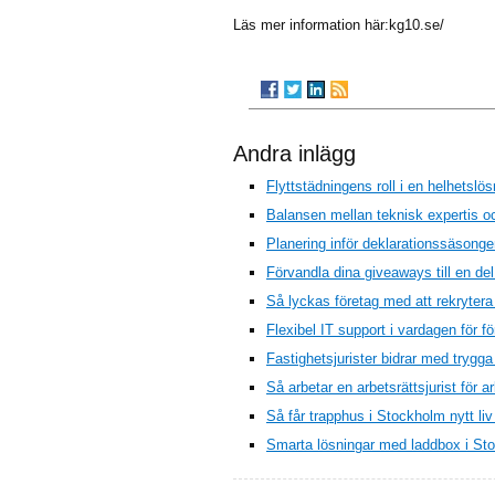
Läs mer information här:kg10.se/
Andra inlägg
Flyttstädningens roll i en helhetslösn
Balansen mellan teknisk expertis oc
Planering inför deklarationssäsongen
Förvandla dina giveaways till en de
Så lyckas företag med att rekrytera
Flexibel IT support i vardagen för f
Fastighetsjurister bidrar med trygg
Så arbetar en arbetsrättsjurist för a
Så får trapphus i Stockholm nytt li
Smarta lösningar med laddbox i Sto