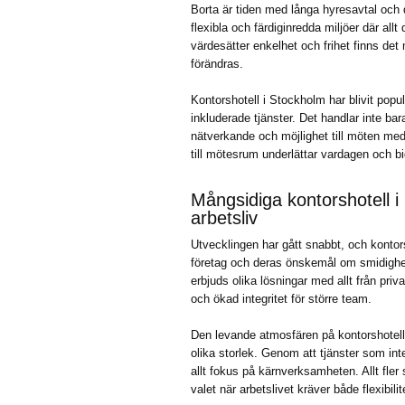
Borta är tiden med långa hyresavtal och d
flexibla och färdiginredda miljöer där al
värdesätter enkelhet och frihet finns det
förändras.
Kontorshotell i Stockholm har blivit pop
inkluderade tjänster. Det handlar inte b
nätverkande och möjlighet till möten med 
till mötesrum underlättar vardagen och bidr
Mångsidiga kontorshotell 
arbetsliv
Utvecklingen har gått snabbt, och konto
företag och deras önskemål om smidigh
erbjuds olika lösningar med allt från pri
och ökad integritet för större team.
Den levande atmosfären på kontorshotell
olika storlek. Genom att tjänster som int
allt fokus på kärnverksamheten. Allt fler
valet när arbetslivet kräver både flexibili