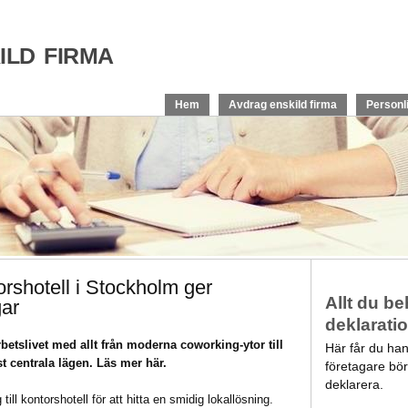
ld firma
Hem
Avdrag enskild firma
Personl
orshotell i Stockholm ger
Allt du b
gar
deklarati
betslivet med allt från moderna coworking-ytor till
Här får du ha
t centrala lägen. Läs mer här.
företagare bör
deklarera.
 till kontorshotell för att hitta en smidig lokallösning.