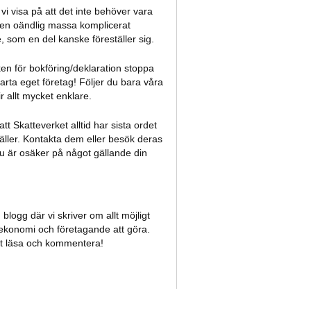
l vi visa på att det inte behöver vara
 en oändlig massa komplicerat
 som en del kanske föreställer sig.
ken för bokföring/deklaration stoppa
tarta eget företag! Följer du bara våra
ir allt mycket enklare.
tt Skatteverket alltid har sista ordet
ller. Kontakta dem eller besök deras
 är osäker på något gällande din
blogg där vi skriver om allt möjligt
konomi och företagande att göra.
t läsa och kommentera!