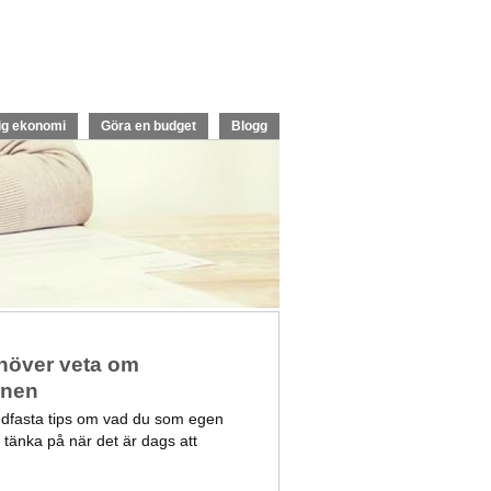
ig ekonomi
Göra en budget
Blogg
ehöver veta om
onen
ndfasta tips om vad du som egen
 tänka på när det är dags att