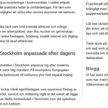
yra investeringar i kontorsmöbler. I stället erbjuds
Framförallt vil
lt det praktiska redan är omhändertaget. För den som
krångligt med
 möjlighet att utöka eller minska utrymmet när behoven
pappersarbete,
Låt inte skräc
ulära tack vare sina centrala adresser och många
din dröm att s
ara om arbetsplatser, utan lika mycket om gemenskap,
tips och råd bl
andra företagare. Städning, snabbt internet och tillgång
ar till ökad effektivitet.
Tänk dock på a
om vad som gä
i Stockholm anpassade efter dagens
hemsida om du
deklaration.
rshotellen i Stockholm anpassar sig efter moderna
Blogg
et samt hög standard. På exempelvis Kungsgatan
Vi har även en 
vata kontorsrum till exklusiva ytor med separat ingång
som har med e
Välkommen at
 lockar såväl egenföretagare som expansiva företag av
ernet, service och möblering ingår är det enkelt att lägga
 ser därför kontorshotell i Stockholm som det självklara
tet och funktion.