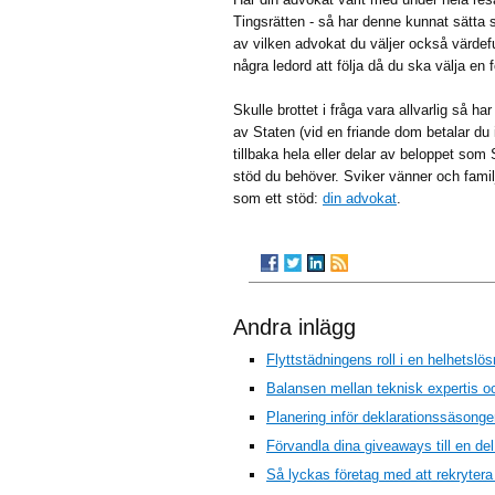
Tingsrätten - så har denne kunnat sätta sig
av vilken advokat du väljer också värdeful
några ledord att följa då du ska välja en
Skulle brottet i fråga vara allvarlig så ha
av Staten (vid en friande dom betalar du 
tillbaka hela eller delar av beloppet som
stöd du behöver. Sviker vänner och famil
som ett stöd:
din advokat
.
Andra inlägg
Flyttstädningens roll i en helhetslösn
Balansen mellan teknisk expertis oc
Planering inför deklarationssäsongen
Förvandla dina giveaways till en de
Så lyckas företag med att rekrytera