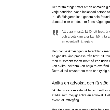
Det första steget efter att en anmälan gjo
varje händelse, varje inblandad person fö
in - då åklagaren läst igenom hela förunde
domstol eller om det inte finns någon gru
Att vara misstänkt för ett brott är
och arbetskamrater kan börja ta a
en eventuell rättegång
Den här beskrivningen är förenklad - med
en ganska lång process från brott, till fö
man misstänkt för ett brott så kan tiden 
kan svika, bekanta kan börja ta avstånd 
Detta alltså oavsett om man är skyldig elle
Anlita en advokat och få stöd
Skulle du vara misstänkt för ett brott av 
stadie som möjligt anlita en advokat. Del
eventuell rättegång.
Har din advokat varit med under hela resan