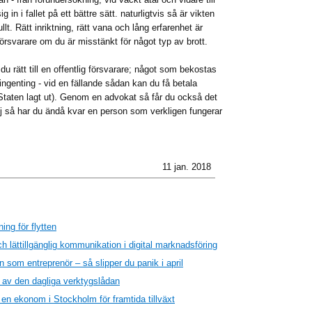
 in i fallet på ett bättre sätt. naturligtvis så är vikten
lt. Rätt inriktning, rätt vana och lång erfarenhet är
 försvarare om du är misstänkt för något typ av brott.
r du rätt till en offentlig försvarare; något som bekostas
ingenting - vid en fällande sådan kan du få betala
 Staten lagt ut). Genom en advokat så får du också det
j så har du ändå kvar en person som verkligen fungerar
11 jan. 2018
ing för flytten
h lättillgänglig kommunikation i digital marknadsföring
 som entreprenör – så slipper du panik i april
l av den dagliga verktygslådan
 en ekonom i Stockholm för framtida tillväxt