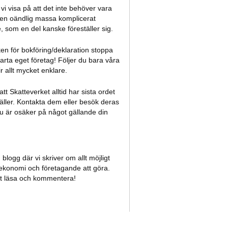
l vi visa på att det inte behöver vara
 en oändlig massa komplicerat
 som en del kanske föreställer sig.
ken för bokföring/deklaration stoppa
tarta eget företag! Följer du bara våra
ir allt mycket enklare.
tt Skatteverket alltid har sista ordet
ller. Kontakta dem eller besök deras
 är osäker på något gällande din
blogg där vi skriver om allt möjligt
konomi och företagande att göra.
t läsa och kommentera!