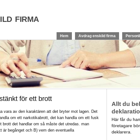
ld firma
Hem
Avdrag enskild firma
Personl
tänkt för ett brott
Allt du b
deklarati
åga vara av den karaktären att det bryter mot lagen. Det
ndla om ett narkotikabrott, det kan handla om ett fusk
Här får du ha
et brott det handlar om så måste det utredas. man
företagare bör
ott är begånget och B) vem den eventuella
deklarera.