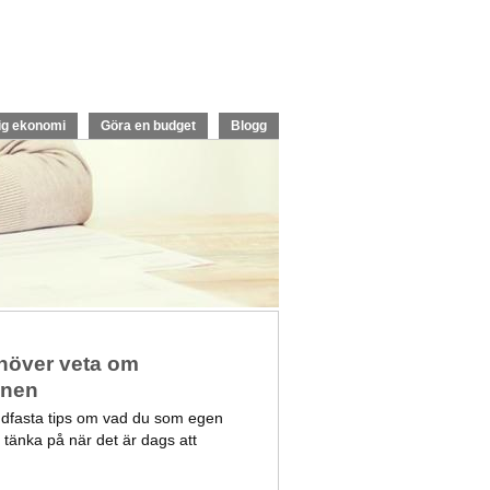
ig ekonomi
Göra en budget
Blogg
ehöver veta om
onen
ndfasta tips om vad du som egen
 tänka på när det är dags att