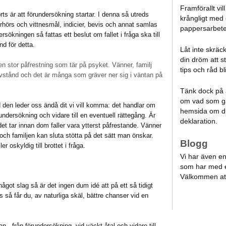
Framförallt vil
rts är att förundersökning startar. I denna så utreds
krångligt med
rhörs och vittnesmål, indicier, bevis och annat samlas
pappersarbete,
rsökningen så fattas ett beslut om fallet i fråga ska till
nd för detta.
Låt inte skräc
din dröm att s
 en stor påfrestning som tär på psyket. Vänner, familj
tips och råd bl
vstånd och det är många som gräver ner sig i väntan på
Tänk dock på a
om vad som gä
 den leder oss ändå dit vi vill komma: det handlar om
hemsida om du
rundersökning och vidare till en eventuell rättegång. Är
deklaration.
det tar innan dom faller vara ytterst påfrestande. Vänner
och familjen kan sluta stötta på det sätt man önskar.
Blogg
r oskyldig till brottet i fråga.
Vi har även en 
som har med e
Välkommen at
något slag så är det ingen dum idé att på ett så tidigt
s så får du, av naturliga skäl, bättre chanser vid en
 - från förundersökning, vid väckt åtal och vidare till