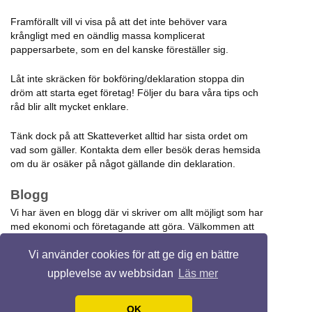
Framförallt vill vi visa på att det inte behöver vara
krångligt med en oändlig massa komplicerat
pappersarbete, som en del kanske föreställer sig.
Låt inte skräcken för bokföring/deklaration stoppa din
dröm att starta eget företag! Följer du bara våra tips och
råd blir allt mycket enklare.
Tänk dock på att Skatteverket alltid har sista ordet om
vad som gäller. Kontakta dem eller besök deras hemsida
om du är osäker på något gällande din deklaration.
Blogg
Vi har även en blogg där vi skriver om allt möjligt som har
med ekonomi och företagande att göra. Välkommen att
läsa och kommentera!
Vi använder cookies för att ge dig en bättre
upplevelse av webbsidan
Läs mer
© 2026 Deklareraenskildfirma.se.
Design by
Ravi Varma
.
OK