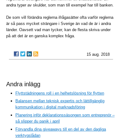
andra typer av skulder, som man till exempel har till banken.
De som vill förändra reglerna ifrågasätter ofta varför reglerna
är så pass mycket strängare i Sverige än vad de är i andra
länder. Oavsett vad man tycker, kan de flesta skriva under
på att det är en ganska komplex fråga.
15 aug. 2018
Andra inlägg
Flyttstädningens roll i en helhetslösning för flytten
Balansen mellan teknisk expertis och lättillgänglig
kommunikation i digital marknadsföring
Planering inför deklarationssäsongen som entreprenör –
så slipper du panik i april
Förvandla dina giveaways till en del av den dagliga
verktygslådan