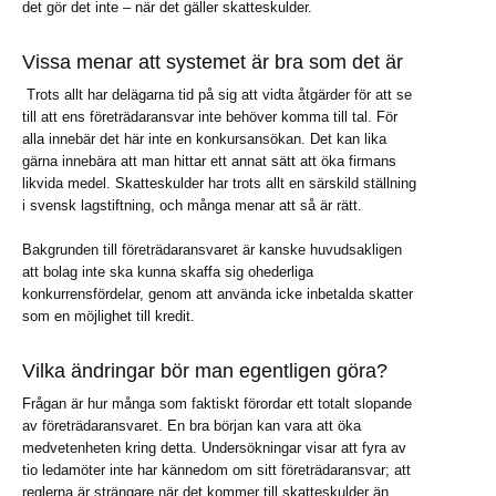
det gör det inte – när det gäller skatteskulder.
Vissa menar att systemet är bra som det är
Trots allt har delägarna tid på sig att vidta åtgärder för att se
till att ens företrädaransvar inte behöver komma till tal. För
alla innebär det här inte en konkursansökan. Det kan lika
gärna innebära att man hittar ett annat sätt att öka firmans
likvida medel. Skatteskulder har trots allt en särskild ställning
i svensk lagstiftning, och många menar att så är rätt.
Bakgrunden till företrädaransvaret är kanske huvudsakligen
att bolag inte ska kunna skaffa sig ohederliga
konkurrensfördelar, genom att använda icke inbetalda skatter
som en möjlighet till kredit.
Vilka ändringar bör man egentligen göra?
Frågan är hur många som faktiskt förordar ett totalt slopande
av företrädaransvaret. En bra början kan vara att öka
medvetenheten kring detta. Undersökningar visar att fyra av
tio ledamöter inte har kännedom om sitt företrädaransvar; att
reglerna är strängare när det kommer till skatteskulder än