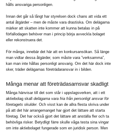
hålls ansvariga personligen.
Innan det går så långt har styrelsen dock chans att vida ett
antal åtgärder – men de måste vara drastiska. Om delägarna
märker att skatten inte kommer att kunna betalas in på
förfallodagen behöver man i princip börja avveckla bolaget
eller rekonstruera det.
För många, innebär det här att en konkursansökan. Så länge
man vidtar dessa åtgärder, som måste vara ”verksamma”,
kan man inte hållas personligt ansvarig. Om det här dock inte
sker, träder delägarnas företrädaransvar in i bilden.
Många menar att företrädasarnsvar skadligt
Många hänvisar till det som står i uppslagsverken, att i ett
aktiebolag skall
delägarna vara fria från personligt ansvar för
företagets skulder.
Och visst kan de allra flesta skriva under
på att det här arrangemanget har gjort det lättare att starta
företag. Det har också gjort det lättare att anställa fler och ta
behövliga risker. Betydligt färre skulle våga testa sina vingar
om inte aktiebolaget fungerade som en juridisk person. Men