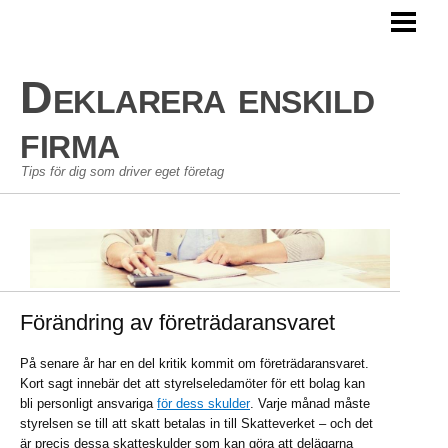
HEM
AVDRAG ENSKILD FIRMA
Deklarera enskild
PERSONLIG EKONOMI
firma
GÖRA EN BUDGET
Tips för dig som driver eget företag
BLOGG
Förändring av företrädaransvaret
På senare år har en del kritik kommit om företrädaransvaret.
Kort sagt innebär det att styrelseledamöter för ett bolag kan
bli personligt ansvariga
för dess skulder
. Varje månad måste
styrelsen se till att skatt betalas in till Skatteverket – och det
är precis dessa skatteskulder som kan göra att delägarna