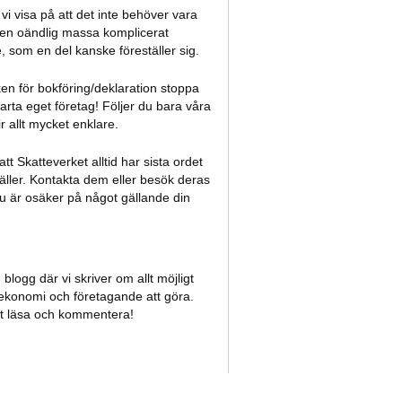
l vi visa på att det inte behöver vara
 en oändlig massa komplicerat
 som en del kanske föreställer sig.
ken för bokföring/deklaration stoppa
tarta eget företag! Följer du bara våra
ir allt mycket enklare.
tt Skatteverket alltid har sista ordet
ller. Kontakta dem eller besök deras
 är osäker på något gällande din
blogg där vi skriver om allt möjligt
konomi och företagande att göra.
t läsa och kommentera!