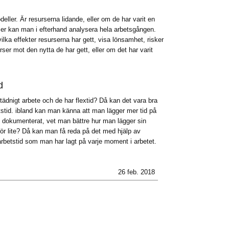
eller. Är resurserna lidande, eller om de har varit en
er kan man i efterhand analysera hela arbetsgången.
ka effekter resurserna har gett, visa lönsamhet, risker
ser mot den nytta de har gett, eller om det har varit
d
städnigt arbete och de har flextid? Då kan det vara bra
tstid. ibland kan man känna att man lägger mer tid på
n dokumenterat, vet man bättre hur man lägger sin
 för lite? Då kan man få reda på det med hjälp av
betstid som man har lagt på varje moment i arbetet.
26 feb. 2018