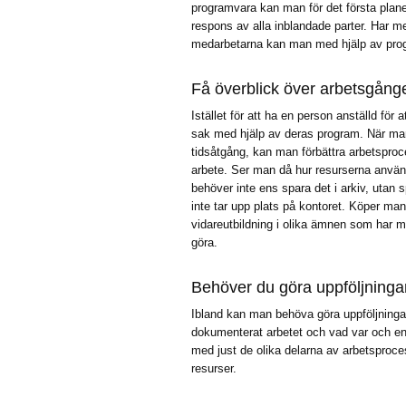
programvara kan man för det första plan
respons av alla inblandade parter. Har 
medarbetarna kan man med hjälp av prog
Få överblick över arbetsgång
Istället för att ha en person anställd f
sak med hjälp av deras program. När ma
tidsåtgång, kan man förbättra arbetspro
arbete. Ser man då hur resurserna använt
behöver inte ens spara det i arkiv, utan
inte tar upp plats på kontoret. Köper m
vidareutbildning i olika ämnen som har m
göra.
Behöver du göra uppföljninga
Ibland kan man behöva göra uppföljningar 
dokumenterat arbetet och vad var och e
med just de olika delarna av arbetsproc
resurser.