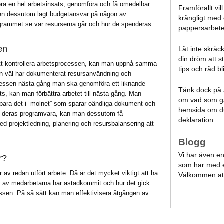
era en hel arbetsinsats, genomföra och få omedelbar
Framförallt vil
men dessutom lagt budgetansvar på någon av
krångligt med
rammet se var resurserna går och hur de spenderas.
pappersarbete,
en
Låt inte skräc
din dröm att s
ör att kontrollera arbetsprocessen, kan man uppnå samma
tips och råd bl
n väl har dokumenterat resursanvändning och
cessen nästa gång man ska genomföra ett liknande
Tänk dock på a
s, kan man förbättra arbetet till nästa gång. Man
om vad som gä
 spara det i ”molnet” som sparar oändliga dokument och
hemsida om du
an deras programvara, kan man dessutom få
deklaration.
ed projektledning, planering och resursbalansering att
Blogg
Vi har även en 
r?
som har med e
av redan utfört arbete. Då är det mycket viktigt att ha
Välkommen at
n av medarbetarna har åstadkommit och hur det gick
essen. På så sätt kan man effektivisera åtgången av