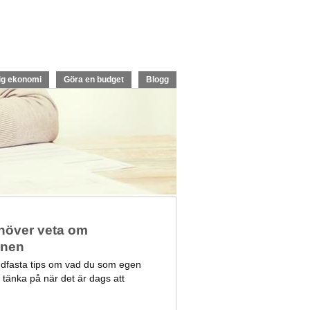
ig ekonomi
Göra en budget
Blogg
ehöver veta om
onen
ndfasta tips om vad du som egen
 tänka på när det är dags att