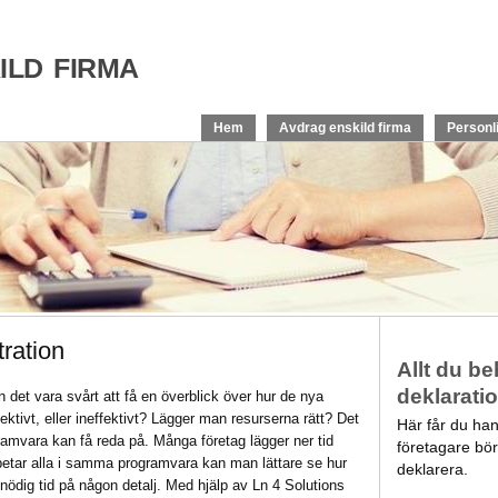
ld firma
Hem
Avdrag enskild firma
Personl
tration
Allt du b
deklarati
n det vara svårt att få en överblick över hur de nya
ektivt, eller ineffektivt? Lägger man resurserna rätt? Det
Här får du ha
amvara kan få reda på. Många företag lägger ner tid
företagare bör
betar alla i samma programvara kan man lättare se hur
deklarera.
onödig tid på någon detalj. Med hjälp av Ln 4 Solutions