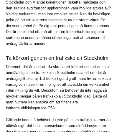
Stockholm och X antal körlektioner, risketta, halkbana och
den slutliga avgiften för uppkörningen vara möjliga att dra av?
Väldigt tveksamt - men inte omöjligt heller. Kan du bevisligen
peka på att din körkortsutbildning är av ett större värde för
din verksamhet än för dig rent personligen så finns en chans.
Det är emellertid ofta så att just en körkortsutbildning ofta
sorteras in under allmänna utbildningar och att chansen till
avdrag därför är mindre.
Ta körkort genom en trafikskola i Stockholm
Däremot: det är klart att du ska ha ett körkort och att du ska
anmäla dig till en trafikskola i Stockholm oavsett om det är
avdragsgillt eller ej. Ett körkort ger dig ett friare liv, en enklare
vardag och - även - en möjlighet att utveckla din verksamhet
i den riktning du vill. Dessutom så behöver du inte lägga så
mycket pengar på en trafikskola i Stockholm idag. Detta då
man numera kan ansöka om att finansiera
körkortsutbildningen via CSN.
Gällande tiden så behöver du inte gå till en trafikskola mer än
nödvändigt: det finns intensivkurser som skräddarsys efter
dina förkunskaper och som kan ge dig den efterlängtade rosa