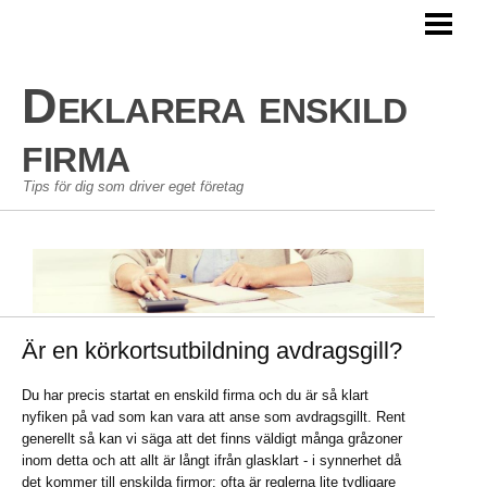
HEM
AVDRAG ENSKILD FIRMA
Deklarera enskild
PERSONLIG EKONOMI
firma
GÖRA EN BUDGET
Tips för dig som driver eget företag
BLOGG
Är en körkortsutbildning avdragsgill?
Du har precis startat en enskild firma och du är så klart
nyfiken på vad som kan vara att anse som avdragsgillt. Rent
generellt så kan vi säga att det finns väldigt många gråzoner
inom detta och att allt är långt ifrån glasklart - i synnerhet då
det kommer till enskilda firmor; ofta är reglerna lite tydligare