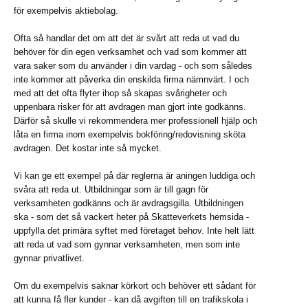
för exempelvis aktiebolag.
Ofta så handlar det om att det är svårt att reda ut vad du
behöver för din egen verksamhet och vad som kommer att
vara saker som du använder i din vardag - och som således
inte kommer att påverka din enskilda firma nämnvärt. I och
med att det ofta flyter ihop så skapas svårigheter och
uppenbara risker för att avdragen man gjort inte godkänns.
Därför så skulle vi rekommendera mer professionell hjälp och
låta en firma inom exempelvis bokföring/redovisning sköta
avdragen. Det kostar inte så mycket.
Vi kan ge ett exempel på där reglerna är aningen luddiga och
svåra att reda ut. Utbildningar som är till gagn för
verksamheten godkänns och är avdragsgilla. Utbildningen
ska - som det så vackert heter på Skatteverkets hemsida -
uppfylla det primära syftet med företaget behov. Inte helt lätt
att reda ut vad som gynnar verksamheten, men som inte
gynnar privatlivet.
Om du exempelvis saknar körkort och behöver ett sådant för
att kunna få fler kunder - kan då avgiften till en trafikskola i