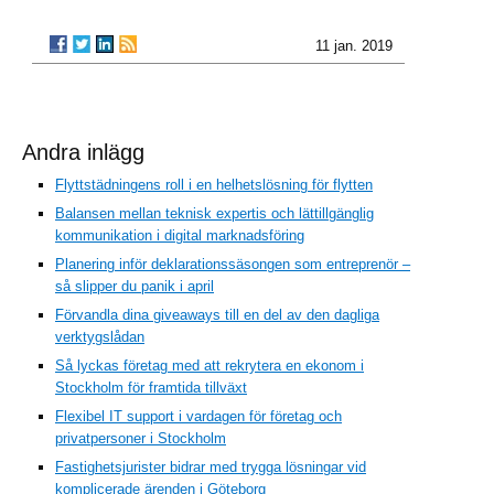
11 jan. 2019
Andra inlägg
Flyttstädningens roll i en helhetslösning för flytten
Balansen mellan teknisk expertis och lättillgänglig
kommunikation i digital marknadsföring
Planering inför deklarationssäsongen som entreprenör –
så slipper du panik i april
Förvandla dina giveaways till en del av den dagliga
verktygslådan
Så lyckas företag med att rekrytera en ekonom i
Stockholm för framtida tillväxt
Flexibel IT support i vardagen för företag och
privatpersoner i Stockholm
Fastighetsjurister bidrar med trygga lösningar vid
komplicerade ärenden i Göteborg