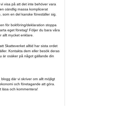
l vi visa på att det inte behöver vara
 en oändlig massa komplicerat
 som en del kanske föreställer sig.
ken för bokföring/deklaration stoppa
tarta eget företag! Följer du bara våra
ir allt mycket enklare.
tt Skatteverket alltid har sista ordet
ller. Kontakta dem eller besök deras
 är osäker på något gällande din
blogg där vi skriver om allt möjligt
konomi och företagande att göra.
t läsa och kommentera!