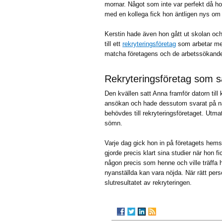
mornar. Något som inte var perfekt då hon
med en kollega fick hon äntligen nys om
Kerstin hade även hon gått ut skolan och 
till ett
rekryteringsföretag
som arbetar me
matcha företagens och de arbetssökandes
Rekryteringsföretag som sät
Den kvällen satt Anna framför datorn till
ansökan och hade dessutom svarat på någ
behövdes till rekryteringsföretaget. Utm
sömn.
Varje dag gick hon in på företagets hemsi
gjorde precis klart sina studier när hon f
någon precis som henne och ville träffa
nyanställda kan vara nöjda. När rätt per
slutresultatet av rekryteringen.