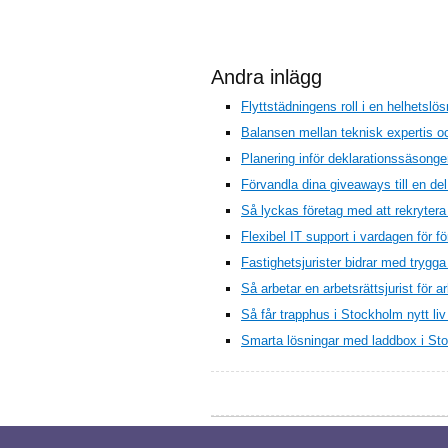
Andra inlägg
Flyttstädningens roll i en helhetslösn
Balansen mellan teknisk expertis oc
Planering inför deklarationssäsongen
Förvandla dina giveaways till en de
Så lyckas företag med att rekrytera
Flexibel IT support i vardagen för f
Fastighetsjurister bidrar med trygg
Så arbetar en arbetsrättsjurist för a
Så får trapphus i Stockholm nytt li
Smarta lösningar med laddbox i Sto
© 2026 Deklareraenskildfirma.se. Alla rättig