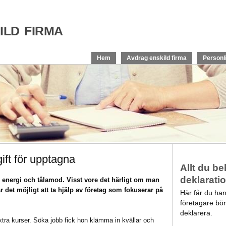
ld firma
Hem
Avdrag enskild firma
Personl
ift för upptagna
Allt du b
deklarati
e energi och tålamod. Visst vore det härligt om man
det möjligt att ta hjälp av företag som fokuserar på
Här får du ha
företagare bör
deklarera.
tra kurser. Söka jobb fick hon klämma in kvällar och