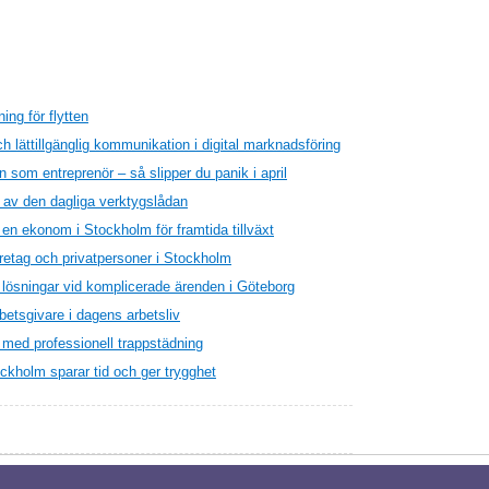
ing för flytten
h lättillgänglig kommunikation i digital marknadsföring
 som entreprenör – så slipper du panik i april
l av den dagliga verktygslådan
 en ekonom i Stockholm för framtida tillväxt
öretag och privatpersoner i Stockholm
a lösningar vid komplicerade ärenden i Göteborg
rbetsgivare i dagens arbetsliv
v med professionell trappstädning
ckholm sparar tid och ger trygghet
heter förbehållna.