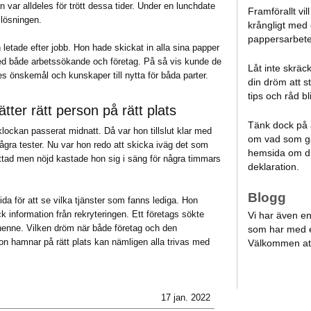
 var alldeles för trött dessa tider. Under en lunchdate
Framförallt vil
 lösningen.
krångligt med
pappersarbete,
letade efter jobb. Hon hade skickat in alla sina papper
d både arbetssökande och företag. På så vis kunde de
Låt inte skräc
 önskemål och kunskaper till nytta för båda parter.
din dröm att s
tips och råd bl
ter rätt person på rätt plats
Tänk dock på a
 klockan passerat midnatt. Då var hon tillslut klar med
om vad som gä
ra tester. Nu var hon redo att skicka iväg det som
hemsida om du
attad men nöjd kastade hon sig i säng för några timmars
deklaration.
Blogg
da för att se vilka tjänster som fanns lediga. Hon
ick information från rekryteringen. Ett företags sökte
Vi har även en 
 henne. Vilken dröm när både företag och den
som har med e
son hamnar på rätt plats kan nämligen alla trivas med
Välkommen at
17 jan. 2022