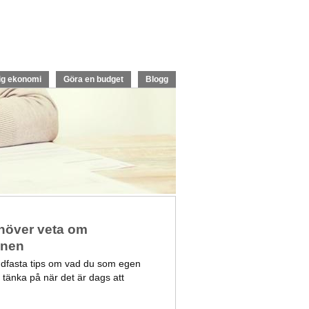
ig ekonomi
Göra en budget
Blogg
ehöver veta om
onen
ndfasta tips om vad du som egen
 tänka på när det är dags att