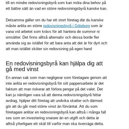
till en mindre redovisningsbyrå som kan möta dina behov på
ett bättre sätt än vad en större redovsiningsbyrå kanske kan.
Detsamma gäller om du har ett stort företag där du kanske
måste anlita en större
redovisningsbyrå i Göteborg
som är
vana vid arbetet som krävs för att hantera de summor ni
omsätter. Det finns alltså alternativ och dessa borde fler
använda sig av istället för att bara anta att det är för dyrt och
att man istället sköter sin redovsining på egen hand
En redovisningsbyrå kan hjälpa dig att
gå med vinst
En annan sak som man negligerar som företagare genom att
inte anlita en redovisningsbyrå för sitt pappersarbete är det
faktum att man riskerar att förlora pengar på det valet. Det
kan ju nämligen vara så att denna redovisningsbyrå hittar
avdrag, hjälper ditt företag att undvika skatter och därmed
gör att du går med större vinst än förväntat. Att du som
företagare anlitar en redovisningsbyrå kan alltså i många fall
ses som en investering snarare än en utgift och detta är
alltså ytterligare ett skäl till varför man ska överväga detta.