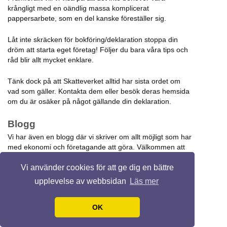
krångligt med en oändlig massa komplicerat
pappersarbete, som en del kanske föreställer sig.
Låt inte skräcken för bokföring/deklaration stoppa din
dröm att starta eget företag! Följer du bara våra tips och
råd blir allt mycket enklare.
Tänk dock på att Skatteverket alltid har sista ordet om
vad som gäller. Kontakta dem eller besök deras hemsida
om du är osäker på något gällande din deklaration.
Blogg
Vi har även en blogg där vi skriver om allt möjligt som har
med ekonomi och företagande att göra. Välkommen att
läsa och kommentera!
Vi använder cookies för att ge dig en bättre
upplevelse av webbsidan
Läs mer
© 2026 Deklareraenskildfirma.se.
Design by
Ravi Varma
.
OK
Alla rättigheter förbehållna.