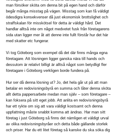
man försöker sköta om denna bit på egen hand och därför
begår många misstag på vägen. Misstag som kan få väldigt
ödesdigra konsekvenser då just ekonomisk brottslighet och
straffskalan för misskötsel för detta är väldigt hård. Det
handlar alltså inte om något medvetet fusk från företagarens
sida utan ligger mer åt att denne inte fullt förstår hur det här
med skatter etc fungerar.
Vi tog Göteborg som exempel då det där finns många egna
företagare. Att lösningen ligger ganska nära till hands och
dessutom är relativt billigt är alltså något som betydligt fler
företagare i Göteborg verkligen borde fundera på.
Hur ser då denna lösning ut? Jo, det hela går ut på att man
betalar en redovisningsbyrå en summa och låter denna sköta
allt detta pappersarbete medan man själv – som företagare –
kan foksera på sitt eget jobb. Att anlita en redovisningsbyrå
har ett rykte om sig att vara väldigt kostsamt och denna
uppfattning måste snabbt komma att ändras. Har man sitt
företag i just Göteborg så finns det nämligen et väldigt urval
av olika redovisningsbyråer och detta både gällande storlek
och priser. Har du ett litet företag så kanske du ska söka dig