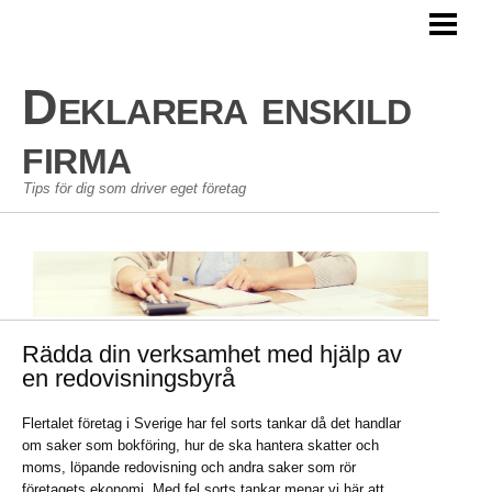
HEM
AVDRAG ENSKILD FIRMA
Deklarera enskild
PERSONLIG EKONOMI
firma
GÖRA EN BUDGET
Tips för dig som driver eget företag
BLOGG
Rädda din verksamhet med hjälp av
en redovisningsbyrå
Flertalet företag i Sverige har fel sorts tankar då det handlar
om saker som bokföring, hur de ska hantera skatter och
moms, löpande redovisning och andra saker som rör
företagets ekonomi. Med fel sorts tankar menar vi här att