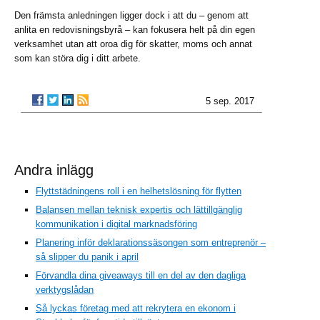
Den främsta anledningen ligger dock i att du – genom att
anlita en redovisningsbyrå – kan fokusera helt på din egen
verksamhet utan att oroa dig för skatter, moms och annat
som kan störa dig i ditt arbete.
5 sep. 2017
Andra inlägg
Flyttstädningens roll i en helhetslösning för flytten
Balansen mellan teknisk expertis och lättillgänglig
kommunikation i digital marknadsföring
Planering inför deklarationssäsongen som entreprenör –
så slipper du panik i april
Förvandla dina giveaways till en del av den dagliga
verktygslådan
Så lyckas företag med att rekrytera en ekonom i