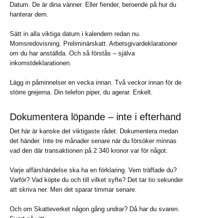
Datum. De är dina vänner. Eller fiender, beroende på hur du
hanterar dem.
Sätt in alla viktiga datum i kalendern redan nu.
Momsredovisning. Preliminärskatt. Arbetsgivardeklarationer
om du har anställda. Och så förstås – själva
inkomstdeklarationen.
Lägg in påminnelser en vecka innan. Två veckor innan för de
större grejerna. Din telefon piper, du agerar. Enkelt.
Dokumentera löpande – inte i efterhand
Det här är kanske det viktigaste rådet. Dokumentera medan
det händer. Inte tre månader senare när du försöker minnas
vad den där transaktionen på 2 340 kronor var för något.
Varje affärshändelse ska ha en förklaring. Vem träffade du?
Varför? Vad köpte du och till vilket syfte? Det tar tio sekunder
att skriva ner. Men det sparar timmar senare.
Och om Skatteverket någon gång undrar? Då har du svaren.