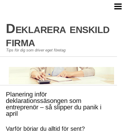
HEM
AVDRAG ENSKILD FIRMA
Deklarera enskild
PERSONLIG EKONOMI
firma
GÖRA EN BUDGET
Tips för dig som driver eget företag
BLOGG
Planering inför
deklarationssäsongen som
entreprenör – så slipper du panik i
april
Varför börjar du alltid för sent?