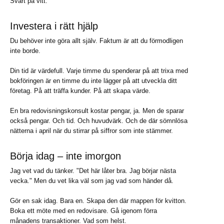
Svart på vitt.
Investera i rätt hjälp
Du behöver inte göra allt själv. Faktum är att du förmodligen
inte borde.
Din tid är värdefull. Varje timme du spenderar på att trixa med
bokföringen är en timme du inte lägger på att utveckla ditt
företag. På att träffa kunder. På att skapa värde.
En bra redovisningskonsult kostar pengar, ja. Men de sparar
också pengar. Och tid. Och huvudvärk. Och de där sömnlösa
nätterna i april när du stirrar på siffror som inte stämmer.
Börja idag – inte imorgon
Jag vet vad du tänker. "Det här låter bra. Jag börjar nästa
vecka." Men du vet lika väl som jag vad som händer då.
Gör en sak idag. Bara en. Skapa den där mappen för kvitton.
Boka ett möte med en redovisare. Gå igenom förra
månadens transaktioner. Vad som helst.