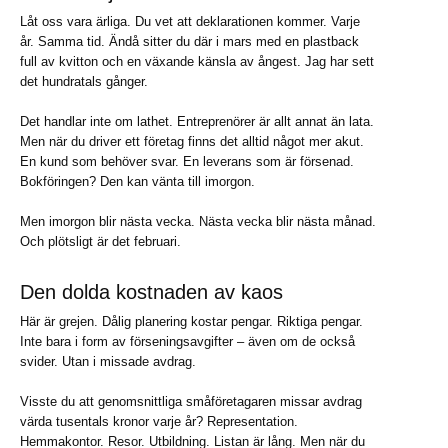
Låt oss vara ärliga. Du vet att deklarationen kommer. Varje
år. Samma tid. Ändå sitter du där i mars med en plastback
full av kvitton och en växande känsla av ångest. Jag har sett
det hundratals gånger.
Det handlar inte om lathet. Entreprenörer är allt annat än lata.
Men när du driver ett företag finns det alltid något mer akut.
En kund som behöver svar. En leverans som är försenad.
Bokföringen? Den kan vänta till imorgon.
Men imorgon blir nästa vecka. Nästa vecka blir nästa månad.
Och plötsligt är det februari.
Den dolda kostnaden av kaos
Här är grejen. Dålig planering kostar pengar. Riktiga pengar.
Inte bara i form av förseningsavgifter – även om de också
svider. Utan i missade avdrag.
Visste du att genomsnittliga småföretagaren missar avdrag
värda tusentals kronor varje år? Representation.
Hemmakontor. Resor. Utbildning. Listan är lång. Men när du