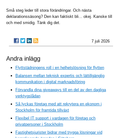
Små steg leder till stora förändringar. Och nästa
deklarationssäsong? Den kan faktiskt bli... okej. Kanske till
och med smidig. Tänk dig det.
7 juli 2026
Andra inlägg
Flyttstädningens roll i en helhetslösning för flytten
Balansen mellan teknisk expertis och lättillgänglig
kommunikation i digital marknadsföring
Förvandla dina giveaways till en del av den dagliga
verktygslådan
Så lyckas företag med att rekrytera en ekonom i
Stockholm för framtida tillväxt
Flexibel IT support i vardagen för företag och
privatpersoner i Stockholm
Fastighetsjurister bidrar med trygga lösningar vid