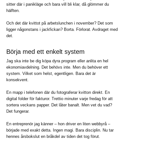
sitter där i panikläge och bara vill bli klar, då glömmer du
hälften.
Och det där kvittot på arbetslunchen i november? Det som
ligger någonstans i jackfickan? Borta. Förlorat. Avdraget med
det.
Börja med ett enkelt system
Jag ska inte be dig köpa dyra program eller anlita en hel
ekonomiavdelning. Det behövs inte. Men du behöver ett
system. Vilket som helst, egentligen. Bara det är
konsekvent.
En mapp i telefonen där du fotograferar kvitton direkt. En
digital folder för fakturor. Trettio minuter varje fredag för att
sortera veckans papper. Det låter banalt. Men vet du vad?
Det fungerar.
En entreprenör jag känner – hon driver en liten webbyrå –
började med exakt detta. Ingen magi. Bara disciplin. Nu tar
hennes årsbokslut en bråkdel av tiden det tog förut.