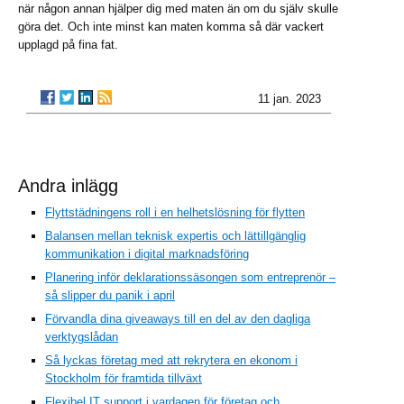
när någon annan hjälper dig med maten än om du själv skulle
göra det. Och inte minst kan maten komma så där vackert
upplagd på fina fat.
11 jan. 2023
Andra inlägg
Flyttstädningens roll i en helhetslösning för flytten
Balansen mellan teknisk expertis och lättillgänglig
kommunikation i digital marknadsföring
Planering inför deklarationssäsongen som entreprenör –
så slipper du panik i april
Förvandla dina giveaways till en del av den dagliga
verktygslådan
Så lyckas företag med att rekrytera en ekonom i
Stockholm för framtida tillväxt
Flexibel IT support i vardagen för företag och