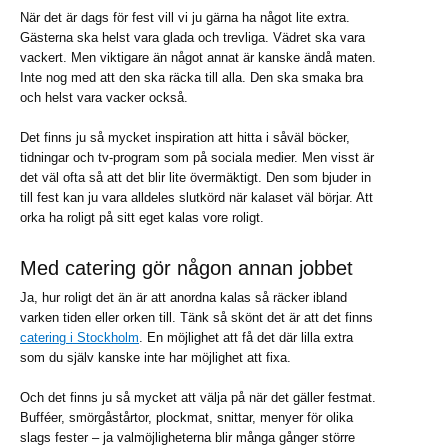
När det är dags för fest vill vi ju gärna ha något lite extra.
Gästerna ska helst vara glada och trevliga. Vädret ska vara
vackert. Men viktigare än något annat är kanske ändå maten.
Inte nog med att den ska räcka till alla. Den ska smaka bra
och helst vara vacker också.
Det finns ju så mycket inspiration att hitta i såväl böcker,
tidningar och tv-program som på sociala medier. Men visst är
det väl ofta så att det blir lite övermäktigt. Den som bjuder in
till fest kan ju vara alldeles slutkörd när kalaset väl börjar. Att
orka ha roligt på sitt eget kalas vore roligt.
Med catering gör någon annan jobbet
Ja, hur roligt det än är att anordna kalas så räcker ibland
varken tiden eller orken till. Tänk så skönt det är att det finns
catering i Stockholm
. En möjlighet att få det där lilla extra
som du själv kanske inte har möjlighet att fixa.
Och det finns ju så mycket att välja på när det gäller festmat.
Bufféer, smörgåstårtor, plockmat, snittar, menyer för olika
slags fester – ja valmöjligheterna blir många gånger större