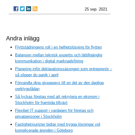
25 sep. 2021
Andra inlägg
Flyttstädningens roll i en helhetslösning för flytten
Balansen mellan teknisk expertis och lättillgänglig
kommunikation i digital marknadsföring
Planering inför deklarationssäsongen som entreprenör –
så slipper du panik i april
Förvandla dina giveaways till en del av den dagliga
verktygslådan
Så lyckas företag med att rekrytera en ekonom i
Stockholm för framtida tillväxt
Flexibel IT support i vardagen för företag och
privatpersoner i Stockholm
Fastighetsjurister bidrar med trygga lösningar vid
komplicerade ärenden i Göteborg