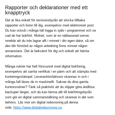
Rapporter och deklarationer med ett
knapptryck
Det är lika enkelt för revisionsbyrån att skicka tillbaka
rapporter och listor till dig, exempelvis med elektronisk post.
Du kan också i många fall logga in själv i programmet och se
vad de har bokfört. Molnet, som är en nätbaserad server,
innebär att du inte lagrar allt i minnet i din egen dator, så om
den blir förstörd av någon anledning finns minnet någon
annanstans. Det är bekvämt för dig och enkelt att hämta
information.
Många rutiner har helt försvunnit med digital bokföring,
exempelvis att samla verifikat i en pärm och att stämpla med
konteringsstämpel. Leverantörsfakturor skannas in och i
många fall läses de in maskinellt. Saknar du dina gamla
kontorsrutiner? Tänk så praktiskt att du slipper göra ändlösa
backuper längre, och du kan lämna allt till bokföringsbyrån
som gör en digital sammanställning och skannar in det som
behövs. Läs mer om digital redovisning på denna
sida:
https://www.digitalredovisning.nu